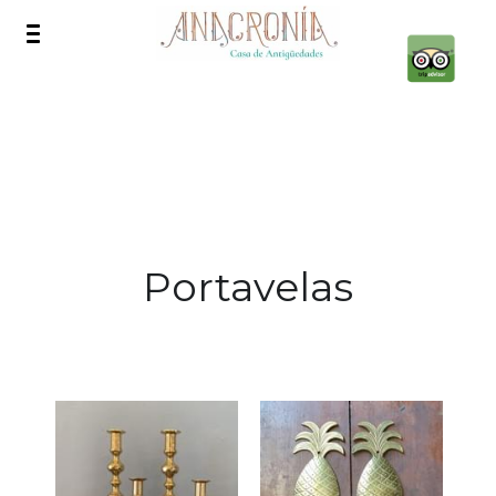
Inicio
Nosotros
Productos
Lámparas
Portavelas
Espejos
Muebles
Animales de Bronce
Exteriores
Antigüedades